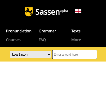
Sassen
alpha
Pronunciation
Grammar
Texts
Courses
FAQ
More