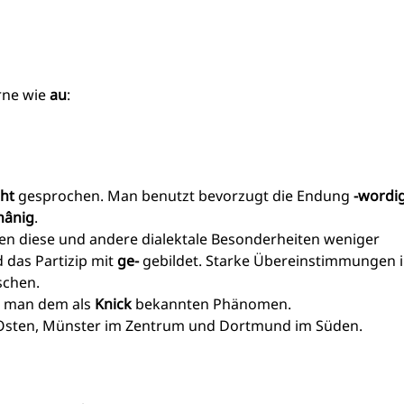
rne wie
au
:
ht
gesprochen. Man benutzt bevorzugt die Endung
-wordi
hânig
.
en diese und andere dialektale Besonderheiten weniger
 das Partizip mit
ge-
gebildet. Starke Übereinstimmungen 
schen.
et man dem als
Knick
bekannten Phänomen.
 Osten, Münster im Zentrum und Dortmund im Süden.