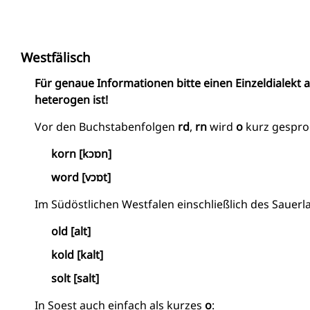
Westfälisch
Für genaue Informationen bitte einen Einzeldialekt 
heterogen ist!
Vor den Buchstabenfolgen
rd
,
rn
wird
o
kurz gespro
korn [kɔɒn]
word [vɔɒt]
Im Südöstlichen Westfalen einschließlich des Sauer
old [alt]
kold [kalt]
solt [salt]
In Soest auch einfach als kurzes
o
: