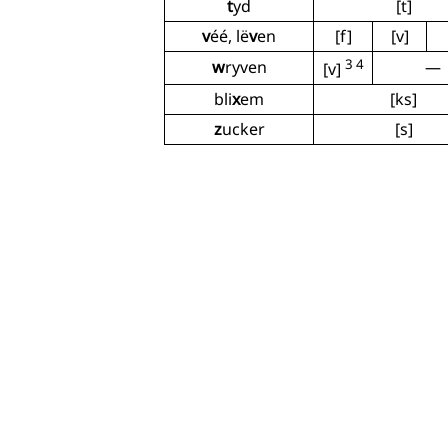
t
yd
[t]
v
éé, lë
v
en
[f]
[v]
3 4
w
ryven
—
[v]
bli
x
em
[ks]
z
ucker
[s]