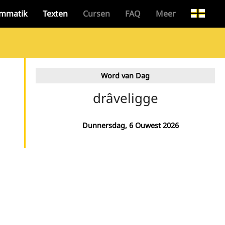
mmatik
Texten
Cursen
FAQ
Meer
Word van Dag
drâveligge
Dunnersdag, 6 Ouwest 2026