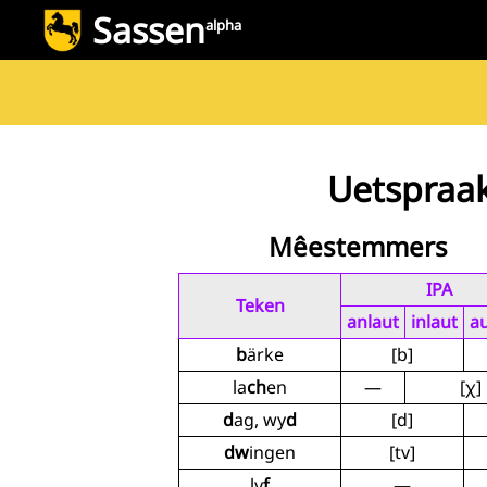
Sassen
alpha
Uetspraa
Mêestemmers
IPA
Teken
anlaut
inlaut
au
b
ärke
[b]
la
ch
en
—
[χ]
d
ag, wy
d
[d]
dw
ingen
[tv]
ly
f
—