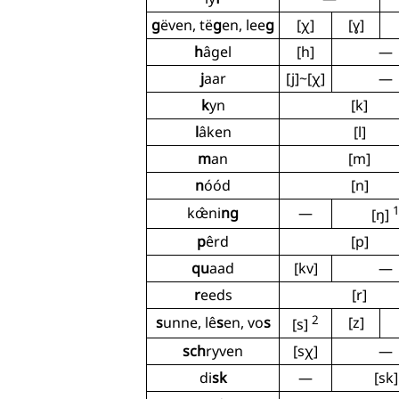
g
ëven, të
g
en, lee
g
[χ]
[ɣ]
h
âgel
[h]
—
j
aar
[j]~[χ]
—
k
yn
[k]
l
âken
[l]
m
an
[m]
n
óód
[n]
kœ̂ni
ng
—
[ŋ]
p
êrd
[p]
qu
aad
[kv]
—
r
eeds
[r]
2
s
unne, lê
s
en, vo
s
[z]
[s]
sch
ryven
[sχ]
—
di
sk
—
[sk]