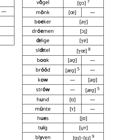
7
v
ô
gel
[ʊ̯ɔ]
—
m
ö
nk
[œ]
—
b
oe
ker
[aʏ̯]
dr
óe
men
[ɔɪ̯]
œ̀
lige
[ʏ̯ɐ]
8
sl
œ̂
tel
[ʏ̯œ]
b
oo
k
[aʊ̯]
—
5
br
óó
d
—
[æʊ̯]
k
ow
—
[aʊ̯]
5
str
ów
—
[æʊ̯]
h
u
nd
[ʊ]
—
m
ü
nte
[ʏ]
—
h
ue
s
[i̯ʊ]
t
ui
g
[u̯ʏ]
9
bl
y
ven
[ʊɪ̯]~[ɛɪ̯]