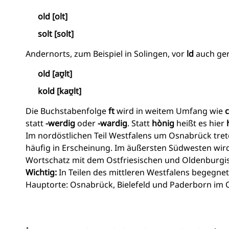
old [olt]
solt [solt]
Andernorts, zum Beispiel in Solingen, vor
ld
auch ge
old [aʊ̯lt]
kold [kaʊ̯lt]
Die Buchstabenfolge
ft
wird in weitem Umfang wie
c
statt
-werdig
oder
-wardig
. Statt
hònig
heißt es hier
Im nordöstlichen Teil Westfalens um Osnabrück tret
häufig in Erscheinung. Im äußersten Südwesten wird
Wortschatz mit dem Ostfriesischen und Oldenburgi
Wichtig:
In Teilen des mittleren Westfalens begegn
Hauptorte: Osnabrück, Bielefeld und Paderborn im