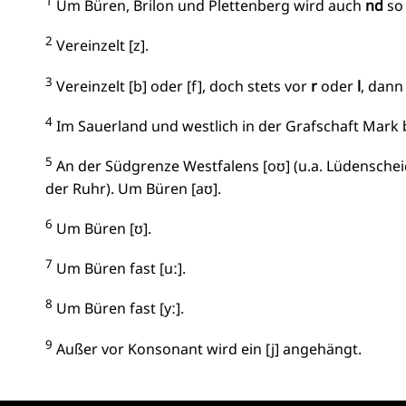
1
Um Büren, Brilon und Plettenberg wird auch
nd
so
2
Vereinzelt [z].
3
Vereinzelt [b] oder [f], doch stets vor
r
oder
l
, dann
4
Im Sauerland und westlich in der Grafschaft Mark b
5
An der Südgrenze Westfalens [oʊ] (u.a. Lüdenscheid
der Ruhr). Um Büren [aʊ].
6
Um Büren [ʊ].
7
Um Büren fast [uː].
8
Um Büren fast [yː].
9
Außer vor Konsonant wird ein [j] angehängt.