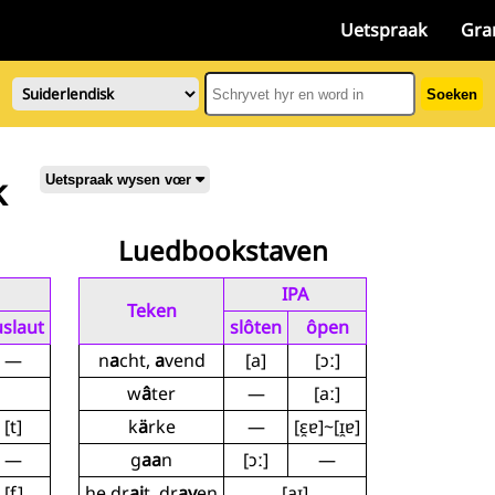
Uetspraak
Gra
Soeken
k
Uetspraak wysen vœr
Luedbookstaven
IPA
Teken
slaut
slôten
ôpen
—
n
a
cht,
a
vend
[a]
[ɔː]
w
â
ter
—
[aː]
[t]
k
ä
rke
—
[ɛ̯ɐ]~[ɪ̯ɐ]
—
g
aa
n
[ɔː]
—
[f]
he dr
ai
t, dr
ay
en
[aɪ̯]