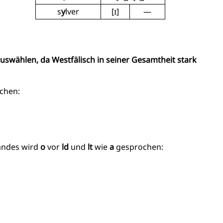
s
y
lver
[ɪ]
—
auswählen, da Westfälisch in seiner Gesamtheit stark
chen:
landes wird
o
vor
ld
und
lt
wie
a
gesprochen: