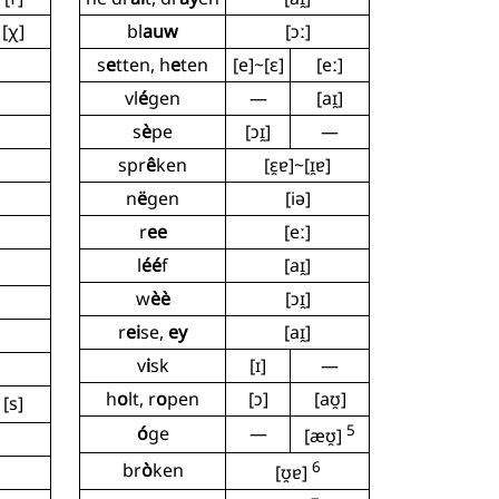
[χ]
bl
auw
[ɔː]
s
e
tten, h
e
ten
[e]~[ɛ]
[eː]
vl
é
gen
—
[aɪ̯]
s
è
pe
[ɔɪ̯]
—
spr
ê
ken
[ɛ̯ɐ]~[ɪ̯ɐ]
n
ë
gen
[iə]
r
ee
[eː]
1
l
éé
f
[aɪ̯]
w
èè
[ɔɪ̯]
r
ei
se,
ey
[aɪ̯]
v
i
sk
[ɪ]
—
h
o
lt, r
o
pen
[ɔ]
[aʊ̯]
[s]
5
ó
ge
—
[æʊ̯]
6
br
ò
ken
[ʊ̯ɐ]