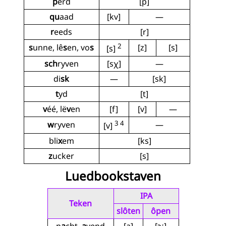
p
êrd
[p]
qu
aad
[kv]
—
r
eeds
[r]
2
s
unne, lê
s
en, vo
s
[z]
[s]
[s]
sch
ryven
[sχ]
—
di
sk
—
[sk]
t
yd
[t]
v
éé, lë
v
en
[f]
[v]
—
3 4
w
ryven
—
[v]
bli
x
em
[ks]
z
ucker
[s]
Luedbookstaven
IPA
Teken
slôten
ôpen