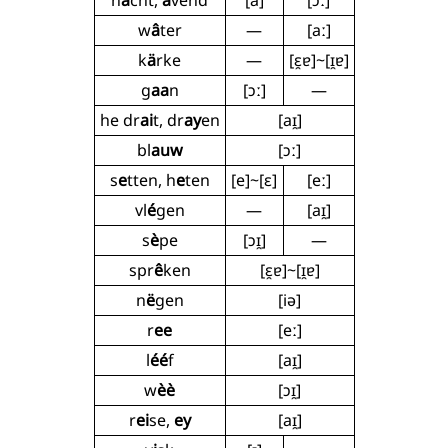
n
a
cht,
a
vend
[a]
[ɔː]
w
â
ter
—
[aː]
k
ä
rke
—
[ɛ̯ɐ]~[ɪ̯ɐ]
g
aa
n
[ɔː]
—
he dr
ai
t, dr
ay
en
[aɪ̯]
bl
auw
[ɔː]
s
e
tten, h
e
ten
[e]~[ɛ]
[eː]
vl
é
gen
—
[aɪ̯]
s
è
pe
[ɔɪ̯]
—
spr
ê
ken
[ɛ̯ɐ]~[ɪ̯ɐ]
n
ë
gen
[iə]
r
ee
[eː]
l
éé
f
[aɪ̯]
w
èè
[ɔɪ̯]
r
ei
se,
ey
[aɪ̯]