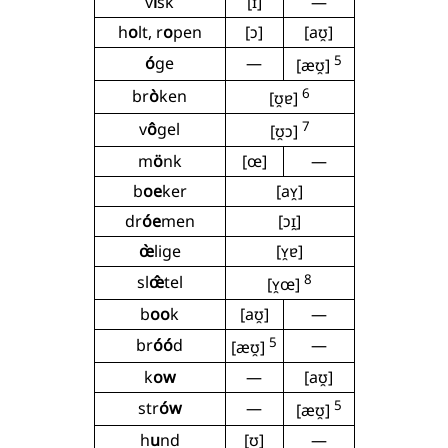
v
i
sk
[ɪ]
—
h
o
lt, r
o
pen
[ɔ]
[aʊ̯]
5
ó
ge
—
[æʊ̯]
6
br
ò
ken
[ʊ̯ɐ]
7
v
ô
gel
[ʊ̯ɔ]
m
ö
nk
[œ]
—
b
oe
ker
[aʏ̯]
dr
óe
men
[ɔɪ̯]
œ̀
lige
[ʏ̯ɐ]
8
sl
œ̂
tel
[ʏ̯œ]
b
oo
k
[aʊ̯]
—
5
br
óó
d
—
[æʊ̯]
k
ow
—
[aʊ̯]
5
str
ów
—
[æʊ̯]
h
u
nd
[ʊ]
—