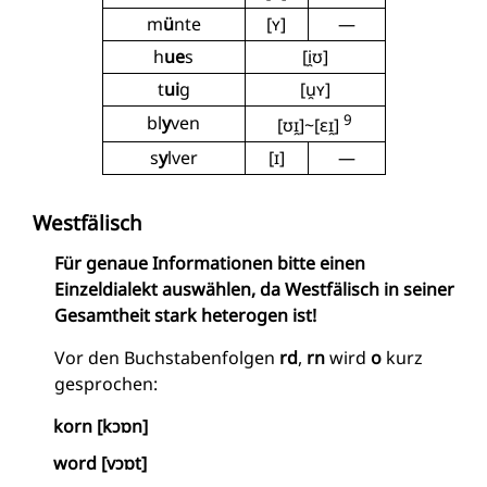
m
ü
nte
[ʏ]
—
h
ue
s
[i̯ʊ]
t
ui
g
[u̯ʏ]
9
bl
y
ven
[ʊɪ̯]~[ɛɪ̯]
s
y
lver
[ɪ]
—
Westfälisch
Für genaue Informationen bitte einen
Einzeldialekt auswählen, da Westfälisch in seiner
Gesamtheit stark heterogen ist!
Vor den Buchstabenfolgen
rd
,
rn
wird
o
kurz
gesprochen:
korn [kɔɒn]
word [vɔɒt]