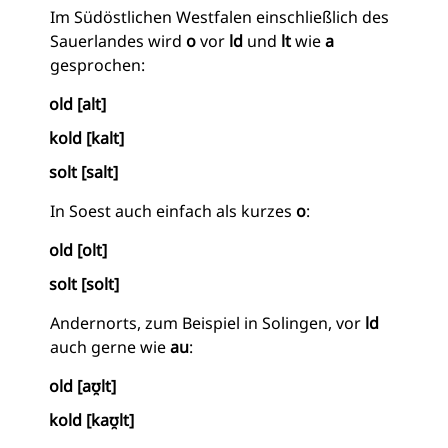
Im Südöstlichen Westfalen einschließlich des
Sauerlandes wird
o
vor
ld
und
lt
wie
a
gesprochen:
old [alt]
kold [kalt]
solt [salt]
In Soest auch einfach als kurzes
o
:
old [olt]
solt [solt]
Andernorts, zum Beispiel in Solingen, vor
ld
auch gerne wie
au
:
old [aʊ̯lt]
kold [kaʊ̯lt]