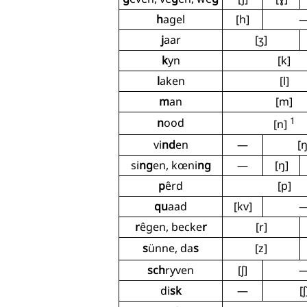
h
agel
[h]
j
aar
[ʒ]
k
yn
[k]
l
aken
[l]
m
an
[m]
1
n
ood
[n]
vi
nd
en
—
[ŋ
si
ng
en, kœni
ng
—
[ŋ]
p
êrd
[p]
qu
aad
[kv]
r
êgen, becke
r
[r]
s
ünne, da
s
[z]
sch
ryven
[ʃ]
di
sk
—
[ʃ