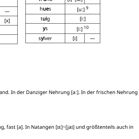
9
h
ue
s
[uː]
—
t
ui
g
[iː]
[x]
10
y
s
[iː]
s
y
lver
[ɪ]
—
and. In der Danziger Nehrung [aː]. In der frischen Nehrung
fast [a]. In Natangen [ɪɛ]~[jaɪ] und größtenteils auch in