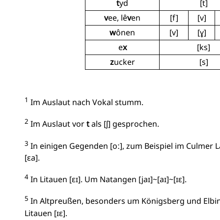
t
yd
[t]
v
ee, lê
v
en
[f]
[v]
w
ônen
[v]
[ɣ]
e
x
[ks]
z
ucker
[s]
1
Im Auslaut nach Vokal stumm.
2
Im Auslaut vor
t
als [ʃ] gesprochen.
3
In einigen Gegenden [oː], zum Beispiel im Culmer L
[ɛa].
4
In Litauen [ɛɪ]. Um Natangen [jaɪ]~[aɪ]~[ɪɛ].
5
In Altpreußen, besonders um Königsberg und Elbing, 
Litauen [ɪɛ].