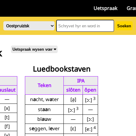
Uetspraak
Gra
Soeken
k
Uetspraak wysen vœr
Luedbookstaven
IPA
Teken
auslaut
slôten
ôpen
—
3
n
a
cht, w
a
ter
[a̝]
[ɔː]
[x]
3
st
aa
n
—
[ɔː]
[t]
bl
au
w
—
[ɔː]
[f]
4
s
e
ggen, l
e
ver
[ɛ]
[eː]
[x]