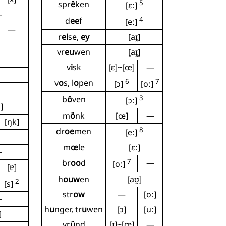
5
spr
ê
ken
[ɛː]
—
4
d
ee
f
[eː]
—
r
ei
se,
ey
[aɪ̯]
vr
eu
wen
[aɪ̯]
v
i
sk
[ɛ]~[œ]
—
6
7
v
o
s, l
o
pen
[ɔ]
[oː]
3
b
ô
ven
[ɔː]
]
m
ö
nk
[œ]
—
[ŋk]
8
dr
oe
men
[eː]
m
œ
le
[ɛː]
—
7
br
oo
d
—
[oː]
[ɐ]
h
ouw
en
[aʊ̯]
2
[s]
str
ow
—
[oː]
—
h
u
nger, tr
u
wen
[ɔ]
[uː]
]
vr
ü
nd
[ɪ]~[œ]
—