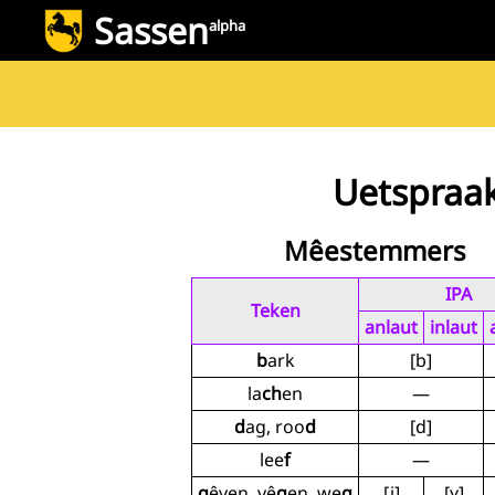
Sassen
alpha
Uetspraa
Mêestemmers
IPA
Teken
anlaut
inlaut
b
ark
[b]
la
ch
en
—
d
ag, roo
d
[d]
lee
f
—
g
êven, vê
g
en, we
g
[j]
[ɣ]