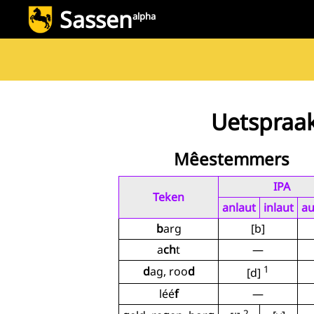
Sassen
alpha
Uetspraa
Mêestemmers
IPA
Teken
anlaut
inlaut
au
b
arg
[b]
a
ch
t
—
1
d
ag, roo
d
[d]
léé
f
—
2