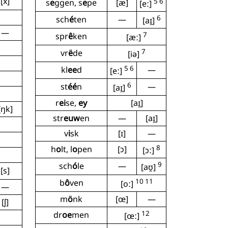
[x]
5 6
s
e
ggen, s
e
pe
[æ]
[eː]
6
sch
é
ten
—
[aɪ̯]
—
7
spr
ê
ken
[æː]
7
vr
ë
de
[iə]
5 6
kl
ee
d
—
[eː]
6
st
éé
n
—
[aɪ̯]
r
ei
se,
ey
[aɪ̯]
[ŋk]
str
euw
en
—
[aɪ̯]
v
i
sk
[ɪ]
—
8
h
o
lt, l
o
pen
[ɔ]
[ɔː]
9
sch
ó
le
—
[aʊ̯]
[s]
10 11
b
ô
ven
[oː]
—
m
ö
nk
[œ]
—
[ʃ]
12
dr
oe
men
[œː]