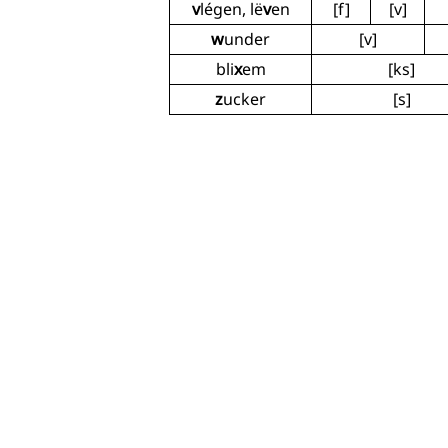
v
légen, lë
v
en
[f]
[v]
w
under
[v]
bli
x
em
[ks]
z
ucker
[s]