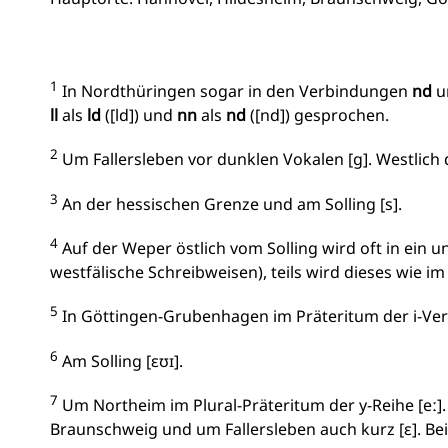
1
In Nordthüringen sogar in den Verbindungen
nd
u
ll
als
ld
([ld]) und
nn
als
nd
([nd]) gesprochen.
2
Um Fallersleben vor dunklen Vokalen [g]. Westlich d
3
An der hessischen Grenze und am Solling [s].
4
Auf der Weper östlich vom Solling wird oft in ein 
westfälische Schreibweisen), teils wird dieses wie i
5
In Göttingen-Grubenhagen im Präteritum der i-Verb
6
Am Solling [ɛʊɪ].
7
Um Northeim im Plural-Präteritum der y-Reihe [eː]
Braunschweig und um Fallersleben auch kurz [ɛ]. Bei