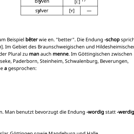
17
bl
y
ven
[iː]
s
y
lver
[ʏ]
—
um Beispiel
bêter
wie en. "better". Die Endung
-schop
spric
ʊ]. Im Gebiet des Braunschweigischen und Hildesheimische
der Plural zu
man
auch
menne
. Im Göttingischen zwischen
Geseke, Paderborn, Steinheim, Schwalenburg, Beverungen,
ie
a
gesprochen:
n. Man benutzt bevorzugt die Endung
-wordig
statt
-werdi
slar, Göttingen sowie Magdeburg und Halle.