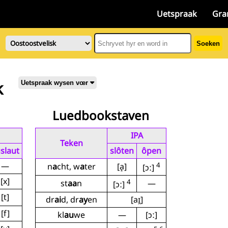
Uetspraak
Gra
Soeken
k
Uetspraak wysen vœr
Luedbookstaven
IPA
Teken
slaut
slôten
ôpen
—
4
n
a
cht, w
a
ter
[a̝]
[ɔː]
[x]
4
st
aa
n
—
[ɔː]
[t]
dr
ai
d, dr
ay
en
[aɪ̯]
[f]
kl
au
we
—
[ɔː]