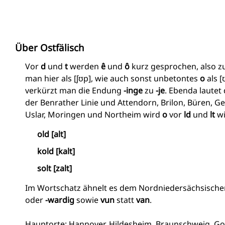
Über Ostfälisch
Vor
d
und
t
werden
ê
und
ô
kurz gesprochen, also z
man hier als [ʃʊp], wie auch sonst unbetontes
o
als [
verkürzt man die Endung
-inge
zu
-je
. Ebenda lautet 
der Benrather Linie und Attendorn, Brilon, Büren, 
Uslar, Moringen und Northeim wird
o
vor
ld
und
lt
w
old [alt]
kold [kalt]
solt [zalt]
Im Wortschatz ähnelt es dem Nordniedersächsische
oder
-wardig
sowie
vun
statt
van
.
Hauptorte: Hannover, Hildesheim, Braunschweig, Go