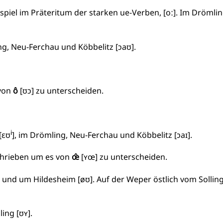
piel im Präteritum der starken ue-Verben, [oː]. Im Drömlin
ng, Neu-Ferchau und Köbbelitz [ɔaʊ].
von
ô
[ʊɔ] zu unterscheiden.
i
[ɛʊ
], im Drömling, Neu-Ferchau und Köbbelitz [ɔaɪ].
hrieben um es von
œ̂
[ʏœ] zu unterscheiden.
 und um Hildesheim [øʊ]. Auf der Weper östlich vom Sollin
ing [ʊʏ].