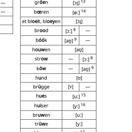
13
gr
óe
n
—
[ɔɪ̯]
—
14
b
œ
ren
[øː]
et bl
oei
t, bl
oey
en
[ɔɪ̯]
8
br
oo
d
—
[ɔː]
9
b
óó
k
—
[aʊ̯]
h
ouw
en
[aʊ̯]
8
str
ow
—
[ɔː]
9
k
ów
—
[aʊ̯]
h
u
nd
[ʊ]
br
ü
gge
[ʏ]
—
15
h
ue
s
[uː]
16
h
ui
ser
[yː]
br
uw
en
[uː]
tr
üw
e
[yː]