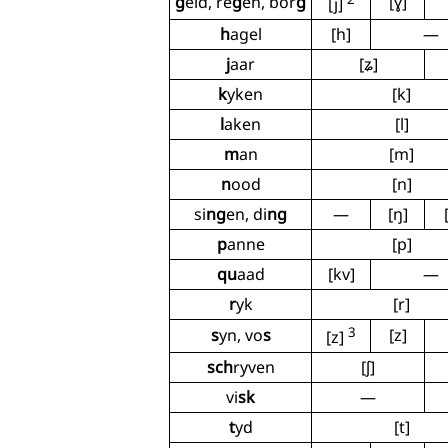
g
eld, re
g
en, bor
g
[ɣ]
[j]
h
agel
[h]
—
j
aar
[ʑ]
k
yken
[k]
l
aken
[l]
m
an
[m]
n
ood
[n]
si
ng
en, di
ng
—
[ŋ]
p
anne
[p]
qu
aad
[kv]
—
r
yk
[r]
3
s
yn, vo
s
[z]
[z]
sch
ryven
[ʃ]
vi
sk
—
t
yd
[t]