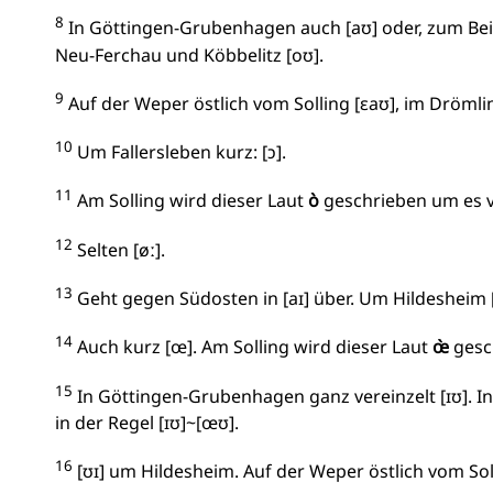
8
In Göttingen-Grubenhagen auch [aʊ] oder, zum Beis
Neu-Ferchau und Köbbelitz [oʊ].
9
Auf der Weper östlich vom Solling [ɛaʊ], im Drömli
10
Um Fallersleben kurz: [ɔ].
11
Am Solling wird dieser Laut
ò
geschrieben um es 
12
Selten [øː].
13
Geht gegen Südosten in [aɪ] über. Um Hildesheim 
14
Auch kurz [œ]. Am Solling wird dieser Laut
œ̀
gesc
15
In Göttingen-Grubenhagen ganz vereinzelt [ɪʊ]. In
in der Regel [ɪʊ]~[œʊ].
16
[ʊɪ] um Hildesheim. Auf der Weper östlich vom Soll