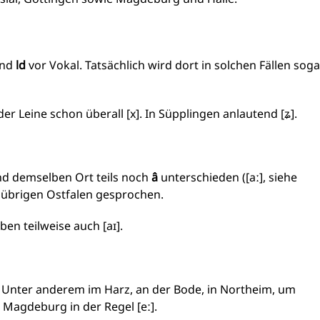
nd
ld
vor Vokal. Tatsächlich wird dort in solchen Fällen soga
er Leine schon überall [x]. In Süpplingen anlautend [ʑ].
und demselben Ort teils noch
â
unterschieden ([aː], siehe
m übrigen Ostfalen gesprochen.
en teilweise auch [aɪ].
. Unter anderem im Harz, an der Bode, in Northeim, um
 Magdeburg in der Regel [eː].