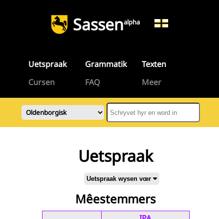
Sassen
alpha
Uetspraak
Grammatik
Texten
Cursen
FAQ
Meer
Uetspraak
Uetspraak wysen vœr
Mêestemmers
IPA