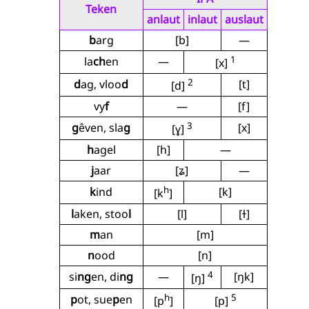
Teken
anlaut
inlaut
auslaut
b
arg
[b]
—
1
la
ch
en
—
[x]
2
d
ag, vloo
d
[t]
[d]
vy
f
—
[f]
3
g
êven, sla
g
[x]
[ɣ]
h
agel
[h]
—
j
aar
[ʑ]
—
h
k
ind
[k]
[k
]
l
aken, stoo
l
[l]
[ɫ]
m
an
[m]
n
ood
[n]
4
si
ng
en, di
ng
—
[ŋk]
[ŋ]
h
5
p
ot, sue
p
en
[p
]
[p]