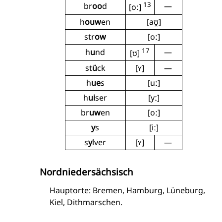
13
br
oo
d
—
[oː]
h
ouw
en
[aʊ̯]
str
ow
[oː]
17
h
u
nd
—
[ʊ]
st
ü
ck
[ʏ]
—
h
ue
s
[uː]
h
ui
ser
[yː]
br
uw
en
[oː]
y
s
[iː]
s
y
lver
[ʏ]
—
Nordniedersächsisch
Hauptorte: Bremen, Hamburg, Lüneburg,
Kiel, Dithmarschen.