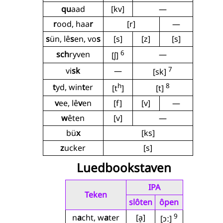
qu
aad
[kv]
—
r
ood, haa
r
[r]
—
s
ün, lê
s
en, vo
s
[s]
[z]
[s]
6
sch
ryven
—
[ʃ]
7
vi
sk
—
[sk]
h
8
t
yd, win
t
er
[t
]
[t]
v
ee, lê
v
en
[f]
[v]
—
w
êten
[v]
—
bü
x
[ks]
z
ucker
[s]
Luedbookstaven
IPA
Teken
slôten
ôpen
9
n
a
cht, w
a
ter
[a̝]
[ɔː]