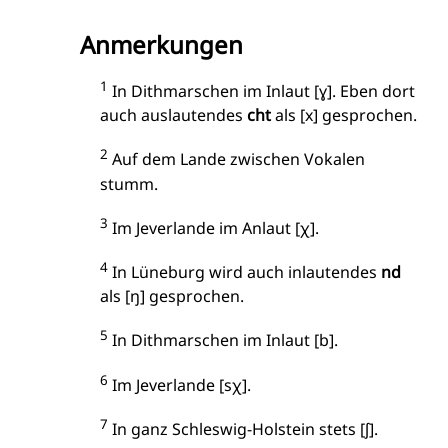
Anmerkungen
1
In Dithmarschen im Inlaut [ɣ]. Eben dort
auch auslautendes
cht
als [x] gesprochen.
2
Auf dem Lande zwischen Vokalen
stumm.
3
Im Jeverlande im Anlaut [χ].
4
In Lüneburg wird auch inlautendes
nd
als [ŋ] gesprochen.
5
In Dithmarschen im Inlaut [b].
6
Im Jeverlande [sχ].
7
In ganz Schleswig-Holstein stets [ʃ].