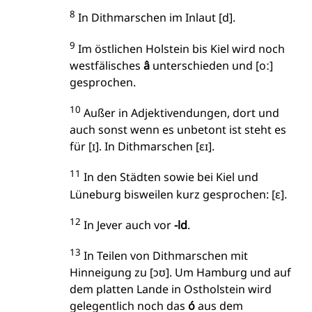
8
In Dithmarschen im Inlaut [d].
9
Im östlichen Holstein bis Kiel wird noch
westfälisches
â
unterschieden und [oː]
gesprochen.
10
Außer in Adjektivendungen, dort und
auch sonst wenn es unbetont ist steht es
für [ɪ]. In Dithmarschen [ɛɪ].
11
In den Städten sowie bei Kiel und
Lüneburg bisweilen kurz gesprochen: [ɛ].
12
In Jever auch vor
-ld
.
13
In Teilen von Dithmarschen mit
Hinneigung zu [ɔʊ]. Um Hamburg und auf
dem platten Lande in Ostholstein wird
gelegentlich noch das
ó
aus dem