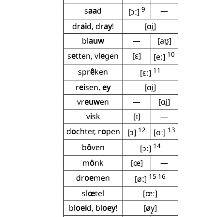
9
s
aa
d
—
[ɔː]
dr
ai
d, dr
ay
!
[ɑi̯]
bl
auw
—
[aʊ̯]
10
s
e
tten, vl
e
gen
[ɛ]
[eː]
11
spr
ê
ken
[ɛː]
r
ei
sen,
ey
[ɑi̯]
vr
euw
en
—
[ɑi̯]
v
i
sk
[ɪ]
—
12
13
d
o
chter, r
o
pen
[ɔ]
[oː]
14
b
ô
ven
[ɔː]
m
ö
nk
[œ]
—
15 16
dr
oe
men
[øː]
sl
œ
tel
[œː]
bl
oei
d, bl
oey
!
[øy̯]