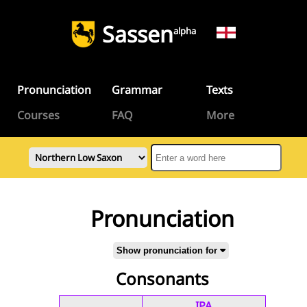
Sassen
alpha
Pronunciation
Grammar
Texts
Courses
FAQ
More
Pronunciation
Show pronunciation for
Consonants
IPA