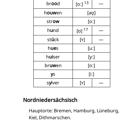
13
br
oo
d
—
[oː]
h
ouw
en
[aʊ̯]
str
ow
[oː]
17
h
u
nd
—
[ʊ]
st
ü
ck
[ʏ]
—
h
ue
s
[uː]
h
ui
ser
[yː]
br
uw
en
[oː]
y
s
[iː]
s
y
lver
[ʏ]
—
Nordniedersächsisch
Hauptorte: Bremen, Hamburg, Lüneburg,
Kiel, Dithmarschen.