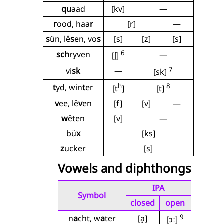
qu
aad
[kv]
—
r
ood, haa
r
[r]
—
s
ün, lê
s
en, vo
s
[s]
[z]
[s]
6
sch
ryven
—
[ʃ]
7
vi
sk
—
[sk]
h
8
t
yd, win
t
er
[t
]
[t]
v
ee, lê
v
en
[f]
[v]
—
w
êten
[v]
—
bü
x
[ks]
z
ucker
[s]
Vowels and diphthongs
IPA
Symbol
closed
open
9
n
a
cht, w
a
ter
[a̝]
[ɔː]