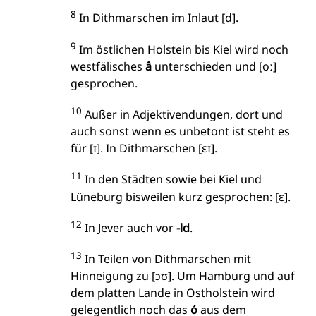
8
In Dithmarschen im Inlaut [d].
9
Im östlichen Holstein bis Kiel wird noch
westfälisches
â
unterschieden und [oː]
gesprochen.
10
Außer in Adjektivendungen, dort und
auch sonst wenn es unbetont ist steht es
für [ɪ]. In Dithmarschen [ɛɪ].
11
In den Städten sowie bei Kiel und
Lüneburg bisweilen kurz gesprochen: [ɛ].
12
In Jever auch vor
-ld
.
13
In Teilen von Dithmarschen mit
Hinneigung zu [ɔʊ]. Um Hamburg und auf
dem platten Lande in Ostholstein wird
gelegentlich noch das
ó
aus dem