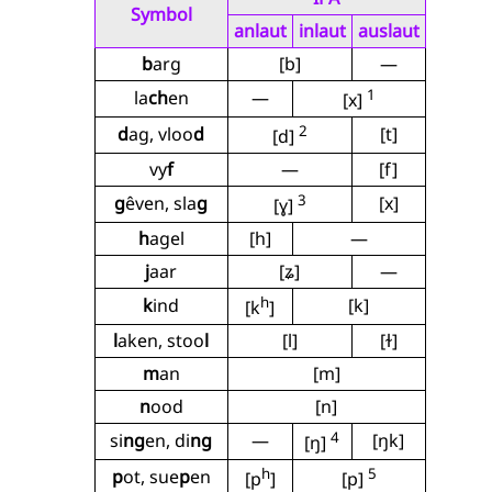
Symbol
anlaut
inlaut
auslaut
b
arg
[b]
—
1
la
ch
en
—
[x]
2
d
ag, vloo
d
[t]
[d]
vy
f
—
[f]
3
g
êven, sla
g
[x]
[ɣ]
h
agel
[h]
—
j
aar
[ʑ]
—
h
k
ind
[k]
[k
]
l
aken, stoo
l
[l]
[ɫ]
m
an
[m]
n
ood
[n]
4
si
ng
en, di
ng
—
[ŋk]
[ŋ]
h
5
p
ot, sue
p
en
[p
]
[p]