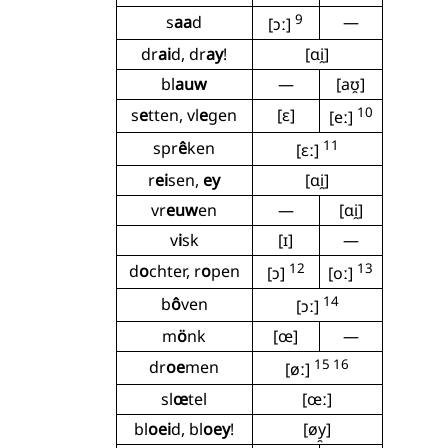
9
s
aa
d
—
[ɔː]
dr
ai
d, dr
ay
!
[ɑi̯]
bl
auw
—
[aʊ̯]
10
s
e
tten, vl
e
gen
[ɛ]
[eː]
11
spr
ê
ken
[ɛː]
r
ei
sen,
ey
[ɑi̯]
vr
euw
en
—
[ɑi̯]
v
i
sk
[ɪ]
—
12
13
d
o
chter, r
o
pen
[ɔ]
[oː]
14
b
ô
ven
[ɔː]
m
ö
nk
[œ]
—
15 16
dr
oe
men
[øː]
sl
œ
tel
[œː]
bl
oei
d, bl
oey
!
[øy̯]