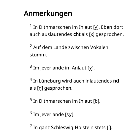
Anmerkungen
1
In Dithmarschen im Inlaut [ɣ]. Eben dort
auch auslautendes
cht
als [x] gesprochen.
2
Auf dem Lande zwischen Vokalen
stumm.
3
Im Jeverlande im Anlaut [χ].
4
In Lüneburg wird auch inlautendes
nd
als [ŋ] gesprochen.
5
In Dithmarschen im Inlaut [b].
6
Im Jeverlande [sχ].
7
In ganz Schleswig-Holstein stets [ʃ].