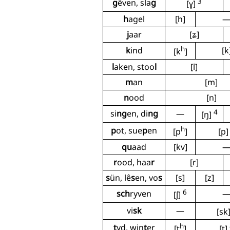
3
g
êven, sla
g
[ɣ]
h
agel
[h]
j
aar
[ʑ]
h
k
ind
[k
[k
]
l
aken, stoo
l
[l]
m
an
[m]
n
ood
[n]
4
si
ng
en, di
ng
—
[ŋ]
h
p
ot, sue
p
en
[p
]
[p
qu
aad
[kv]
r
ood, haa
r
[r]
s
ün, lê
s
en, vo
s
[s]
[z]
6
sch
ryven
[ʃ]
vi
sk
—
[sk
h
t
yd, win
t
er
[t
]
[t]