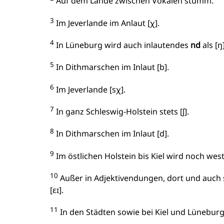
Auf dem Lande zwischen Vokalen stumm.
3
Im Jeverlande im Anlaut [χ].
4
In Lüneburg wird auch inlautendes
nd
als [ŋ
5
In Dithmarschen im Inlaut [b].
6
Im Jeverlande [sχ].
7
In ganz Schleswig-Holstein stets [ʃ].
8
In Dithmarschen im Inlaut [d].
9
Im östlichen Holstein bis Kiel wird noch wes
10
Außer in Adjektivendungen, dort und auch s
[ɛɪ].
11
In den Städten sowie bei Kiel und Lüneburg 