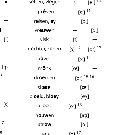
10
[x]
s
e
tten, vl
e
gen
[ɛ]
[eː]
—
11
spr
ê
ken
[ɛː]
—
r
ei
sen,
ey
[ɑi̯]
]
vr
euw
en
—
[ɑi̯]
[ɫ]
v
i
sk
[ɪ]
—
12
13
d
o
chter, r
o
pen
[ɔ]
[oː]
14
b
ô
ven
[ɔː]
[ŋk]
m
ö
nk
[œ]
—
5
15 16
]
dr
oe
men
[øː]
—
sl
œ
tel
[œː]
—
bl
oei
d, bl
oey
!
[øy̯]
[s]
13
br
oo
d
—
[oː]
—
h
ouw
en
[aʊ̯]
7
str
ow
[oː]
]
8
17
h
u
nd
—
[ʊ]