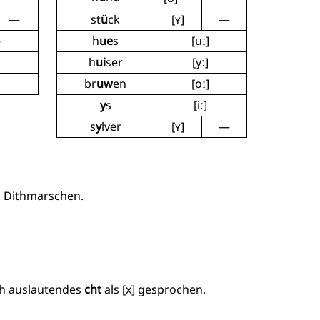
—
st
ü
ck
[ʏ]
—
—
h
ue
s
[uː]
h
ui
ser
[yː]
br
uw
en
[oː]
y
s
[iː]
s
y
lver
[ʏ]
—
, Dithmarschen.
ch auslautendes
cht
als [x] gesprochen.