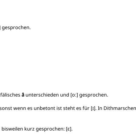
] gesprochen.
tfälisches
â
unterschieden und [oː] gesprochen.
onst wenn es unbetont ist steht es für [ɪ]. In Dithmarsche
bisweilen kurz gesprochen: [ɛ].