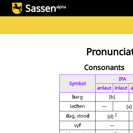
Sassen
alpha
Pronuncia
Consonants
IPA
Symbol
anlaut
inlaut
a
b
arg
[b]
la
ch
en
—
[x]
2
d
ag, vloo
d
[d]
vy
f
—