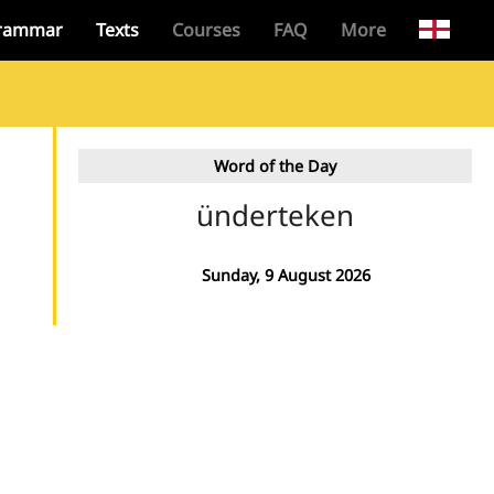
rammar
Texts
Courses
FAQ
More
Word of the Day
ünderteken
Sunday, 9 August 2026