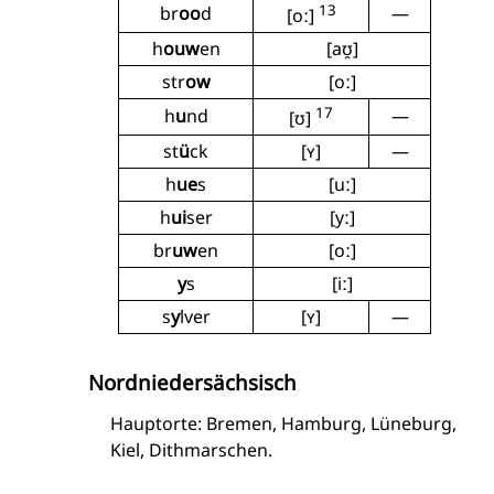
13
br
oo
d
—
[oː]
h
ouw
en
[aʊ̯]
str
ow
[oː]
17
h
u
nd
—
[ʊ]
st
ü
ck
[ʏ]
—
h
ue
s
[uː]
h
ui
ser
[yː]
br
uw
en
[oː]
y
s
[iː]
s
y
lver
[ʏ]
—
Nordniedersächsisch
Hauptorte: Bremen, Hamburg, Lüneburg,
Kiel, Dithmarschen.