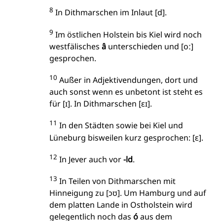
8
In Dithmarschen im Inlaut [d].
9
Im östlichen Holstein bis Kiel wird noch
westfälisches
â
unterschieden und [oː]
gesprochen.
10
Außer in Adjektivendungen, dort und
auch sonst wenn es unbetont ist steht es
für [ɪ]. In Dithmarschen [ɛɪ].
11
In den Städten sowie bei Kiel und
Lüneburg bisweilen kurz gesprochen: [ɛ].
12
In Jever auch vor
-ld
.
13
In Teilen von Dithmarschen mit
Hinneigung zu [ɔʊ]. Um Hamburg und auf
dem platten Lande in Ostholstein wird
gelegentlich noch das
ó
aus dem