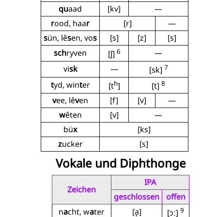
qu
aad
[kv]
—
r
ood, haa
r
[r]
—
s
ün, lê
s
en, vo
s
[s]
[z]
[s]
6
sch
ryven
—
[ʃ]
7
vi
sk
—
[sk]
h
8
t
yd, win
t
er
[t
]
[t]
v
ee, lê
v
en
[f]
[v]
—
w
êten
[v]
—
bü
x
[ks]
z
ucker
[s]
Vokale und Diphthonge
IPA
Zeichen
geschlossen
offen
9
n
a
cht, w
a
ter
[a̝]
[ɔː]