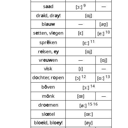
9
s
aa
d
—
[ɔː]
dr
ai
d, dr
ay
!
[ɑi̯]
bl
auw
—
[aʊ̯]
10
s
e
tten, vl
e
gen
[ɛ]
[eː]
11
spr
ê
ken
[ɛː]
r
ei
sen,
ey
[ɑi̯]
vr
euw
en
—
[ɑi̯]
v
i
sk
[ɪ]
—
12
13
d
o
chter, r
o
pen
[ɔ]
[oː]
14
b
ô
ven
[ɔː]
m
ö
nk
[œ]
—
15 16
dr
oe
men
[øː]
sl
œ
tel
[œː]
bl
oei
d, bl
oey
!
[øy̯]