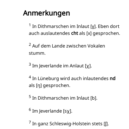
Anmerkungen
1
In Dithmarschen im Inlaut [ɣ]. Eben dort
auch auslautendes
cht
als [x] gesprochen.
2
Auf dem Lande zwischen Vokalen
stumm.
3
Im Jeverlande im Anlaut [χ].
4
In Lüneburg wird auch inlautendes
nd
als [ŋ] gesprochen.
5
In Dithmarschen im Inlaut [b].
6
Im Jeverlande [sχ].
7
In ganz Schleswig-Holstein stets [ʃ].