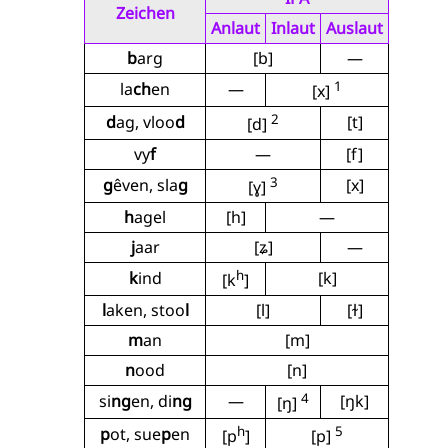
Zeichen
Anlaut
Inlaut
Auslaut
b
arg
[b]
—
1
la
ch
en
—
[x]
2
d
ag, vloo
d
[t]
[d]
vy
f
—
[f]
3
g
êven, sla
g
[x]
[ɣ]
h
agel
[h]
—
j
aar
[ʑ]
—
h
k
ind
[k]
[k
]
l
aken, stoo
l
[l]
[ɫ]
m
an
[m]
n
ood
[n]
4
si
ng
en, di
ng
—
[ŋk]
[ŋ]
h
5
p
ot, sue
p
en
[p
]
[p]