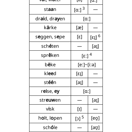
[ɑː]
3
st
aa
n
—
[ɑː]
dr
ai
d, dr
ay
en
[ɑː]
k
ä
rke
[æ]
—
6
s
e
ggen, s
e
pe
[ɛ]
[ɛɪ̯]
sch
é
ten
—
[aɪ̯]
4
spr
ê
ken
[ɛː]
b
ë
ke
[eː]~[iːə]
kl
ee
d
[ɛɪ̯]
—
st
éé
n
[aɪ̯]
—
r
ei
se,
ey
[ɑː]
str
euw
en
—
[aɪ̯]
v
i
sk
[ɪ]
—
5
h
o
lt, l
o
pen
[eo̯]
[ɔ]
sch
ó
le
—
[aʊ̯]