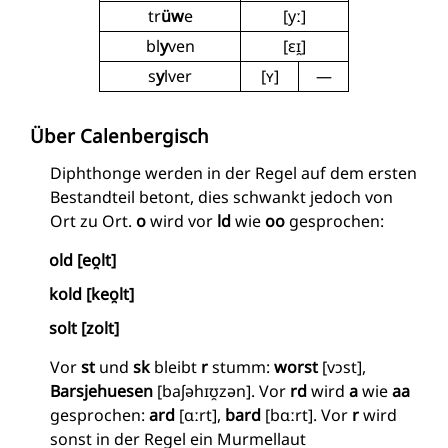
tr
üw
e
[yː]
bl
y
ven
[ɛɪ̯]
s
y
lver
[ʏ]
—
Über Calenbergisch
Diphthonge werden in der Regel auf dem ersten
Bestandteil betont, dies schwankt jedoch von
Ort zu Ort.
o
wird vor
ld
wie
oo
gesprochen:
old [eo̯lt]
kold [keo̯lt]
solt [zolt]
Vor
st
und
sk
bleibt
r
stumm:
worst
[vɔst],
Barsjehuesen
[baʃəhɪʊ̯zən]. Vor
rd
wird
a
wie
aa
gesprochen:
ard
[ɑːrt],
bard
[bɑːrt]. Vor
r
wird
sonst in der Regel ein Murmellaut