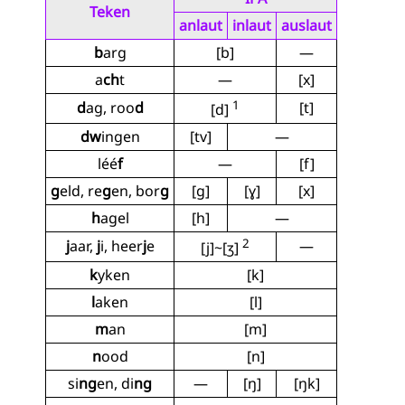
Teken
anlaut
inlaut
auslaut
b
arg
[b]
—
a
ch
t
—
[x]
1
d
ag, roo
d
[t]
[d]
dw
ingen
[tv]
—
léé
f
—
[f]
g
eld, re
g
en, bor
g
[g]
[ɣ]
[x]
h
agel
[h]
—
2
j
aar,
j
i, heer
j
e
—
[j]~[ʒ]
k
yken
[k]
l
aken
[l]
m
an
[m]
n
ood
[n]
si
ng
en, di
ng
—
[ŋ]
[ŋk]