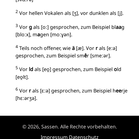
2
Vor hellen Vokalen als [ʒ], vor dunklen als [j].
3
Vor
g
als [oː] gesprochen, zum Beispiel bl
aa
g
[bloːx], m
a
gen [moːɣən].
4
Teils noch offener, wie
ä
[æ]. Vor
r
als [eːə]
gesprochen, zum Beispiel sm
ê
r [smeːər].
5
Vor
ld
als [eo̯] gesprochen, zum Beispiel
o
ld
[eo̯lt].
6
Vor
r
als [ɛːə] gesprochen, zum Beispiel h
ee
rje
[hɛːərʒə].
© 2026, Sassen. Alle Rechte vorbehalten.
Impressum
Datenschutz