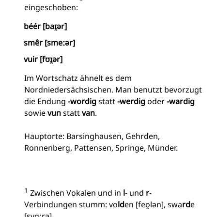
eingeschoben:
béér [baɪ̯ər]
smêr [smeːər]
vuir [fʊɪ̯ər]
Im Wortschatz ähnelt es dem
Nordniedersächsischen. Man benutzt bevorzugt
die Endung
-wordig
statt
-werdig
oder
-wardig
sowie
vun
statt
van
.
Hauptorte: Barsinghausen, Gehrden,
Ronnenberg, Pattensen, Springe, Münder.
1
Zwischen Vokalen und in
l
- und
r
-
Verbindungen stumm: vo
ld
en [feo̯lən], swa
rd
e
[svɑːrə]