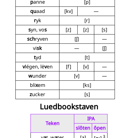
p
anne
[p]
qu
aad
[kv]
—
r
yk
[r]
s
yn, vo
s
[z]
[z]
[s]
sch
ryven
[ʃ]
—
vi
sk
—
[ʃ]
t
yd
[t]
v
légen, lë
v
en
[f]
[v]
—
w
under
[v]
—
bli
x
em
[ks]
z
ucker
[s]
Luedbookstaven
IPA
Teken
slôten
ôpen
3
v
a
t, w
a
ter
[a]