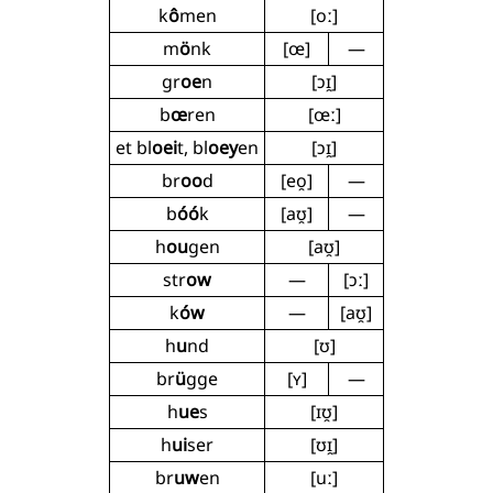
k
ô
men
[oː]
m
ö
nk
[œ]
—
gr
oe
n
[ɔɪ̯]
b
œ
ren
[œː]
et bl
oei
t, bl
oey
en
[ɔɪ̯]
br
oo
d
[eo̯]
—
b
óó
k
[aʊ̯]
—
h
ou
gen
[aʊ̯]
str
ow
—
[ɔː]
k
ów
—
[aʊ̯]
h
u
nd
[ʊ]
br
ü
gge
[ʏ]
—
h
ue
s
[ɪʊ̯]
h
ui
ser
[ʊɪ̯]
br
uw
en
[uː]