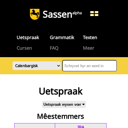
Sassen
alpha
Uetspraak
Grammatik
Texten
Cursen
FAQ
Meer
Uetspraak
Uetspraak wysen vœr
Mêestemmers
IPA