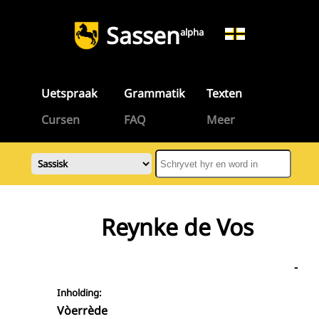
Sassen
alpha
Uetspraak
Grammatik
Texten
Cursen
FAQ
Meer
Reynke de Vos
-
Inholding:
Vòerrède