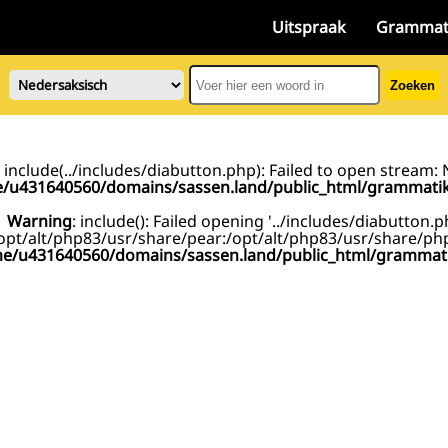
Uitspraak
Grammat
Zoeken
: include(../includes/diabutton.php): Failed to open stream: N
/u431640560/domains/sassen.land/public_html/grammati
Warning
: include(): Failed opening '../includes/diabutton.p
/opt/alt/php83/usr/share/pear:/opt/alt/php83/usr/share/ph
e/u431640560/domains/sassen.land/public_html/grammat