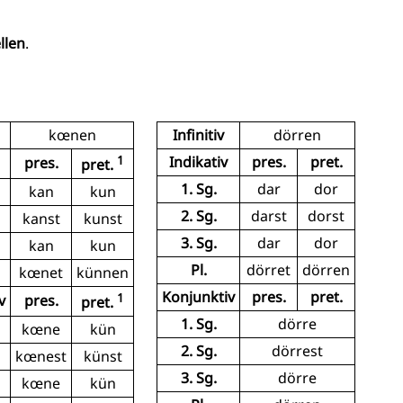
llen
.
kœnen
Infinitiv
dörren
1
Indikativ
pres.
pret.
pres.
pret.
1. Sg.
dar
dor
kan
kun
2. Sg.
darst
dorst
kanst
kunst
3. Sg.
dar
dor
kan
kun
Pl.
dörret
dörren
kœnet
künnen
Konjunktiv
pres.
pret.
1
v
pres.
pret.
1. Sg.
dörre
kœne
kün
2. Sg.
dörrest
kœnest
künst
3. Sg.
dörre
kœne
kün