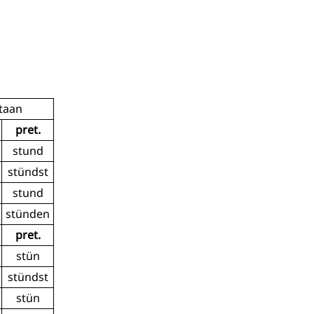
taan
pret.
stund
stündst
stund
stünden
pret.
stün
stündst
stün