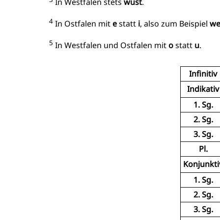
In Westfalen stets
wust
.
4
In Ostfalen mit
e
statt
i
, also zum Beispiel
we
5
In Westfalen und Ostfalen mit
o
statt
u
.
Infinitiv
Indikativ
1. Sg.
2. Sg.
3. Sg.
Pl.
Konjunkti
1. Sg.
2. Sg.
3. Sg.