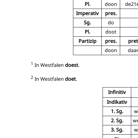
Pl.
doon
de21
Imperativ
pres.
Sg.
do
Pl.
doot
Partizip
pres.
pret
doon
daa
1
In Westfalen
doest
.
2
In Westfalen
doet
.
Infinitiv
Indikativ
1. Sg.
w
2. Sg.
w
3. Sg.
w