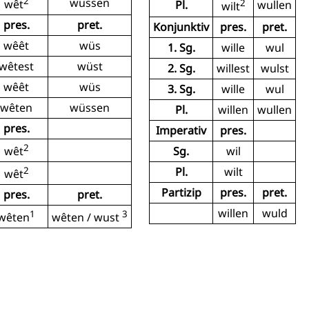
2
wüssen
2
wêt
Pl.
wullen
wilt
pres.
pret.
Konjunktiv
pres.
pret.
wêêt
wüs
1. Sg.
wille
wul
wêtest
wüst
2. Sg.
willest
wulst
wêêt
wüs
3. Sg.
wille
wul
wêten
wüssen
Pl.
willen
wullen
pres.
Imperativ
pres.
2
Sg.
wil
wêt
2
Pl.
wilt
wêt
Partizip
pres.
pret.
pres.
pret.
willen
wuld
1
3
wêten
wêten / wust