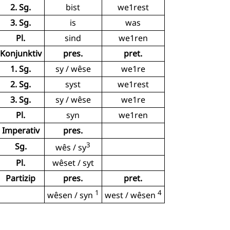
2. Sg.
bist
we1rest
3. Sg.
is
was
Pl.
sind
we1ren
Konjunktiv
pres.
pret.
1. Sg.
sy / wêse
we1re
2. Sg.
syst
we1rest
3. Sg.
sy / wêse
we1re
Pl.
syn
we1ren
Imperativ
pres.
3
Sg.
wês / sy
Pl.
wêset / syt
Partizip
pres.
pret.
1
4
wêsen / syn
west / wêsen