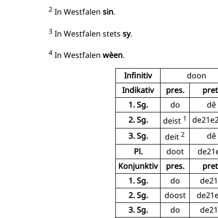
2
In Westfalen
sin
.
3
In Westfalen stets
sy
.
4
In Westfalen
wèen
.
Infinitiv
doon
Indikativ
pres.
pret
1. Sg.
do
dê
1
2. Sg.
de21e2
deist
2
3. Sg.
dê
deit
Pl.
doot
de21
Konjunktiv
pres.
pret
1. Sg.
do
de21
2. Sg.
doost
de21e
3. Sg.
do
de21