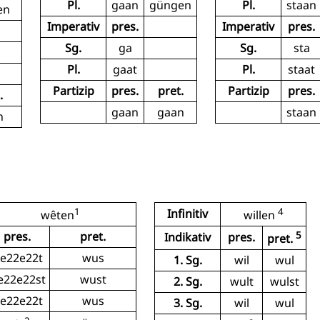
Pl.
gaan
güngen
Pl.
staan
en
Imperativ
pres.
Imperativ
pres.
Sg.
ga
Sg.
sta
Pl.
gaat
Pl.
staat
Partizip
pres.
pret.
Partizip
pres.
.
gaan
gaan
staan
n
1
4
Infinitiv
wêten
willen
pres.
pret.
5
Indikativ
pres.
pret.
e22e22t
wus
1. Sg.
wil
wul
e22e22st
wust
2. Sg.
wult
wulst
e22e22t
wus
3. Sg.
wil
wul