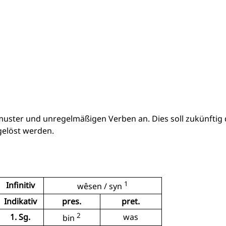
smuster und unregelmäßigen Verben an. Dies soll zukünftig
elöst werden.
1
Infinitiv
wêsen / syn
Indikativ
pres.
pret.
2
1. Sg.
was
bin