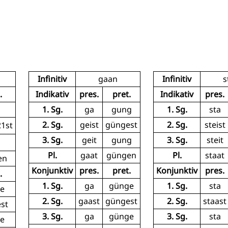
Infinitiv
gaan
Infinitiv
s
.
Indikativ
pres.
pret.
Indikativ
pres.
1. Sg.
ga
gung
1. Sg.
sta
2. Sg.
geist
güngest
2. Sg.
steist
1st
3. Sg.
geit
gung
3. Sg.
steit
Pl.
gaat
güngen
Pl.
staat
en
Konjunktiv
pres.
pret.
Konjunktiv
pres.
.
1. Sg.
ga
günge
1. Sg.
sta
e
2. Sg.
gaast
güngest
2. Sg.
staast
st
3. Sg.
ga
günge
3. Sg.
sta
e