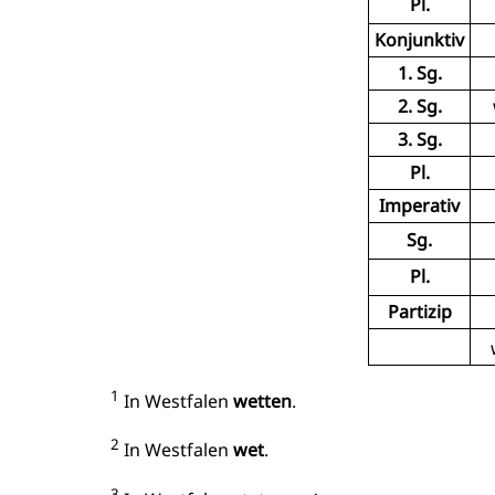
Pl.
Konjunktiv
1. Sg.
2. Sg.
3. Sg.
Pl.
Imperativ
Sg.
Pl.
Partizip
1
In Westfalen
wetten
.
2
In Westfalen
wet
.
3