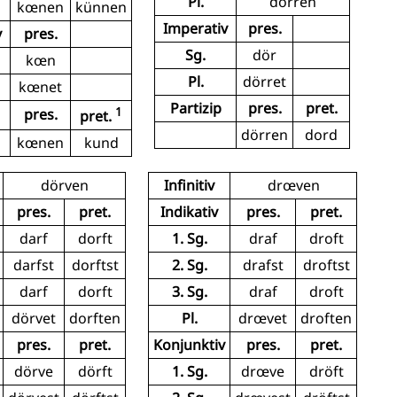
Pl.
dörren
kœnen
künnen
Imperativ
pres.
v
pres.
Sg.
dör
kœn
Pl.
dörret
kœnet
Partizip
pres.
pret.
1
pres.
pret.
dörren
dord
kœnen
kund
dörven
Infinitiv
drœven
pres.
pret.
Indikativ
pres.
pret.
darf
dorft
1. Sg.
draf
droft
darfst
dorftst
2. Sg.
drafst
droftst
darf
dorft
3. Sg.
draf
droft
dörvet
dorften
Pl.
drœvet
droften
pres.
pret.
Konjunktiv
pres.
pret.
dörve
dörft
1. Sg.
drœve
dröft