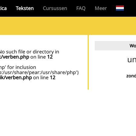
ica
Teksten
Cursussen
FAQ
Meer
Wo
o such file or directory in
k/verben.php
on line
12
un
hp' for inclusion
p:/usr/share/pear:/usr/share/php')
zond
ik/verben.php
on line
12