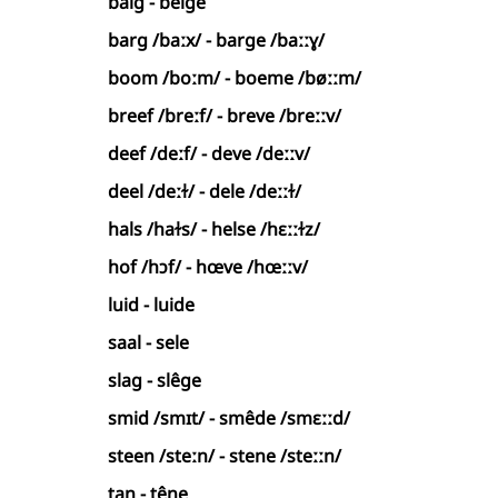
balg - belge
barg /baːx/ - barge /baːːɣ/
boom /boːm/ - boeme /bøːːm/
breef /breːf/ - breve /breːːv/
deef /deːf/ - deve /deːːv/
deel /deːɫ/ - dele /deːːɫ/
hals /haɫs/ - helse /hɛːːɫz/
hof /hɔf/ - hœve /hœːːv/
luid - luide
saal - sele
slag - slêge
smid /smɪt/ - smêde /smɛːːd/
steen /steːn/ - stene /steːːn/
tan - têne