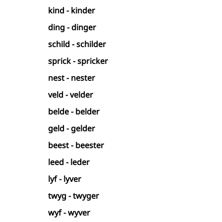
kind - kinder
ding - dinger
schild - schilder
sprick - spricker
nest - nester
veld - velder
belde - belder
geld - gelder
beest - beester
leed - leder
lyf - lyver
twyg - twyger
wyf - wyver