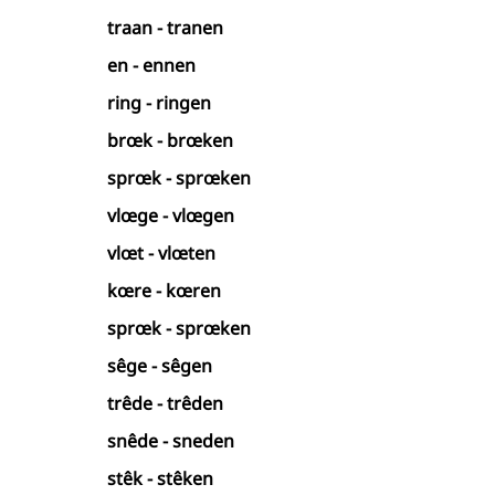
traan - tranen
en - ennen
ring - ringen
brœk - brœken
sprœk - sprœken
vlœge - vlœgen
vlœt - vlœten
kœre - kœren
sprœk - sprœken
sêge - sêgen
trêde - trêden
snêde - sneden
stêk - stêken