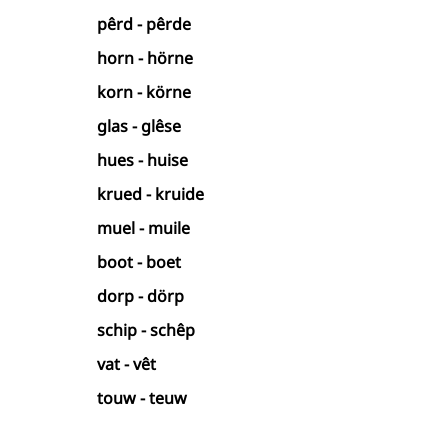
pêrd - pêrde
horn - hörne
korn - körne
glas - glêse
hues - huise
krued - kruide
muel - muile
boot - boet
dorp - dörp
schip - schêp
vat - vêt
touw - teuw