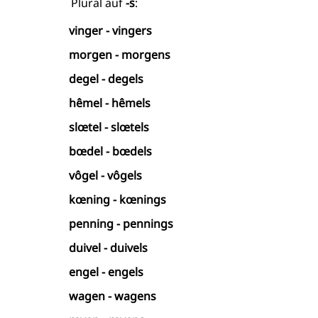
Plural auf
-s
:
vinger - vingers
morgen - morgens
degel - degels
hêmel - hêmels
slœtel - slœtels
bœdel - bœdels
vôgel - vôgels
kœning - kœnings
penning - pennings
duivel - duivels
engel - engels
wagen - wagens