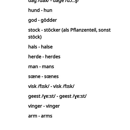
dag /dax/ - dage /dɔːːɣ/
hund - hun
god - gödder
stock - stöcker (als Pflanzenteil, sonst
stöck)
hals - halse
herde - herdes
man - mans
sœne - sœnes
visk /fɪsk/ - visk /fɪsk/
geest /ɣeːst/ - geest /ɣeːst/
vinger - vinger
arm - arms