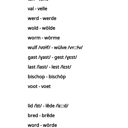
val - velle
werd - werde
wold - wölde
worm - wörme
wulf /vʊɫf/ - wülve /vʏːːɫv/
gast /ɣast/ - gest /ɣɛst/
last /last/ - lest /lɛst/
bischop - bischöp
voot - voet
lid /lɪt/ - lêde /lɛːːd/
bred - brêde
word - wörde