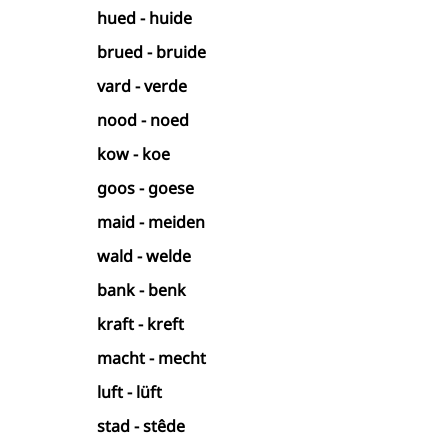
hued - huide
brued - bruide
vard - verde
nood - noed
kow - koe
goos - goese
maid - meiden
wald - welde
bank - benk
kraft - kreft
macht - mecht
luft - lüft
stad - stêde