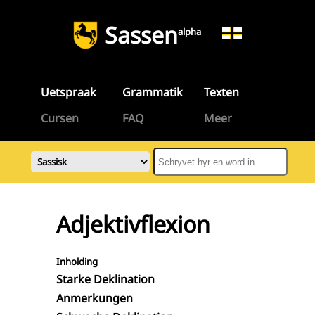
Sassen
alpha
Uetspraak
Grammatik
Texten
Cursen
FAQ
Meer
Adjektivflexion
Inholding
Starke Deklination
Anmerkungen