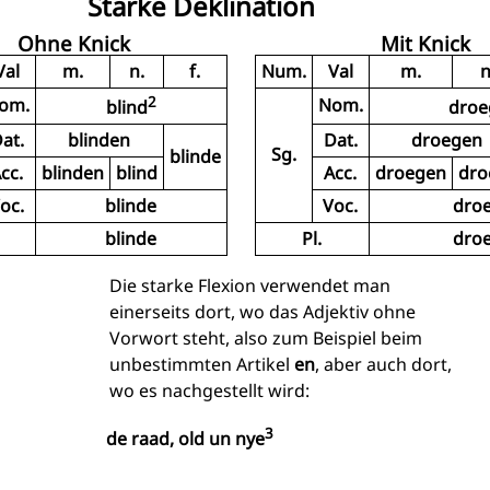
Starke Deklination
Ohne Knick
Mit Knick
Val
m.
n.
f.
Num.
Val
m.
n
2
om.
Nom.
blind
droe
at.
blinden
Dat.
droegen
Sg.
blinde
cc.
blinden
blind
Acc.
droegen
dro
oc.
blinde
Voc.
dro
blinde
Pl.
dro
Die starke Flexion verwendet man
einerseits dort, wo das Adjektiv ohne
Vorwort steht, also zum Beispiel beim
unbestimmten Artikel
en
, aber auch dort,
wo es nachgestellt wird:
3
de raad, old un nye