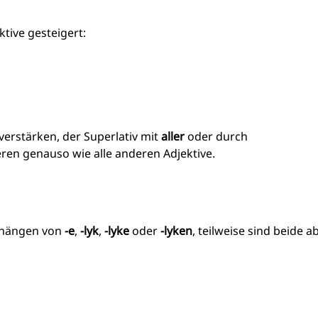
tive gesteigert:
verstärken, der Superlativ mit
aller
oder durch
ren genauso wie alle anderen Adjektive.
nhängen von
-e
,
-lyk
,
-lyke
oder
-lyken
, teilweise sind beide a