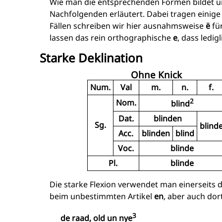
Wie man die entsprechenden Formen bildet u
Nachfolgenden erläutert. Dabei tragen einige A
Fällen schreiben wir hier ausnahmsweise
ë
für
lassen das rein orthographische
e
, dass ledi
Starke Deklination
Ohne Knick
Num.
Val
m.
n.
f.
2
Nom.
blind
Dat.
blinden
Sg.
blind
Acc.
blinden
blind
Voc.
blinde
Pl.
blinde
Die starke Flexion verwendet man einerseits d
beim unbestimmten Artikel
en
, aber auch dor
3
de raad, old un nye