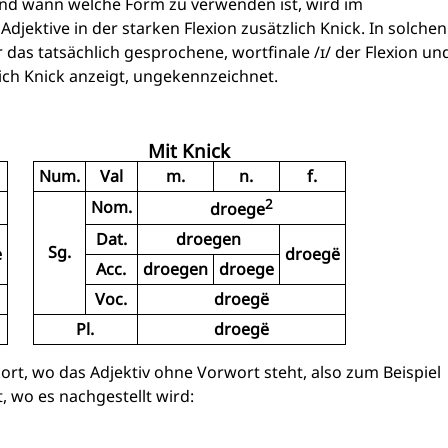
nd wann welche Form zu verwenden ist, wird im
djektive in der starken Flexion zusätzlich Knick. In solchen
 das tatsächlich gesprochene, wortfinale /ɪ/ der Flexion un
glich Knick anzeigt, ungekennzeichnet.
Mit Knick
Num.
Val
m.
n.
f.
2
Nom.
droege
Dat.
droegen
Sg.
e
droegë
Acc.
droegen
droege
Voc.
droegë
Pl.
droegë
ort, wo das Adjektiv ohne Vorwort steht, also zum Beispiel
t, wo es nachgestellt wird: