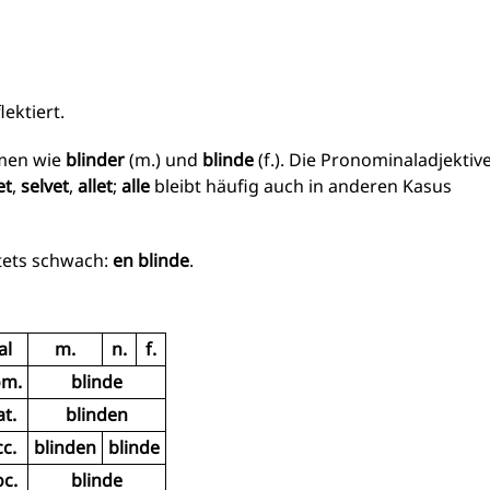
ektiert.
rmen wie
blinder
(m.) und
blinde
(f.). Die Pronominaladjektiv
et
,
selvet
,
allet
;
alle
bleibt häufig auch in anderen Kasus
stets schwach:
en blinde
.
al
m.
n.
f.
m.
blinde
t.
blinden
c.
blinden
blinde
c.
blinde