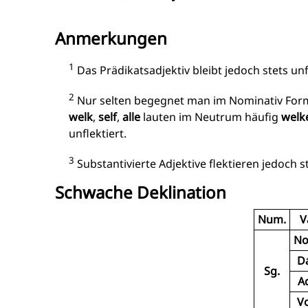
Anmerkungen
1
Das Prädikatsadjektiv bleibt jedoch stets unfl
2
Nur selten begegnet man im Nominativ Fo
welk
,
self
,
alle
lauten im Neutrum häufig
welk
unflektiert.
3
Substantivierte Adjektive flektieren jedoch 
Schwache Deklination
Num.
V
No
Da
Sg.
Ac
Vo